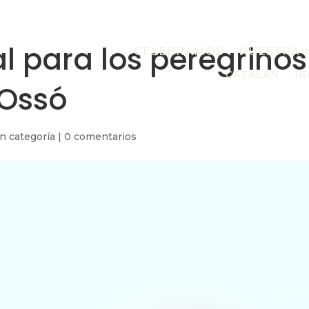
al para los peregrinos
CELEBRAMOS
NUESTRA 
CATALÁN
IN
 Ossó
in categoría
|
0 comentarios