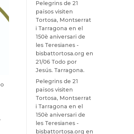
Pelegrins de 21
països visiten
Tortosa, Montserrat
i Tarragona en el
150è aniversari de
les Teresianes -
bisbattortosa.org
en
21/06 Todo por
Jesús. Tarragona.
Pelegrins de 21
to
països visiten
Tortosa, Montserrat
i Tarragona en el
150è aniversari de
,
les Teresianes -
bisbattortosa.org
en