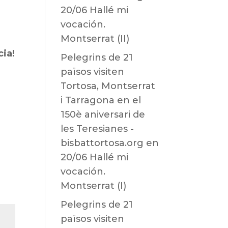
20/06 Hallé mi
vocación.
Montserrat (II)
ia!
Pelegrins de 21
països visiten
Tortosa, Montserrat
i Tarragona en el
150è aniversari de
les Teresianes -
bisbattortosa.org
en
20/06 Hallé mi
vocación.
Montserrat (I)
Pelegrins de 21
països visiten