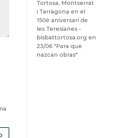
Tortosa, Montserrat
i Tarragona en el
150è aniversari de
les Teresianes -
bisbattortosa.org
en
23/06 "Para que
nazcan obras"
ima