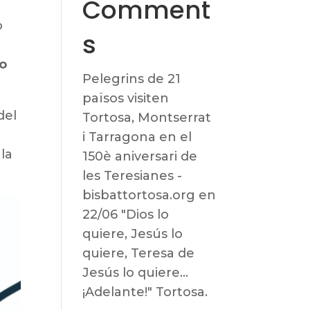
Comment
o
s
o
Pelegrins de 21
països visiten
del
Tortosa, Montserrat
u
i Tarragona en el
la
150è aniversari de
les Teresianes -
bisbattortosa.org
en
22/06 "Dios lo
quiere, Jesús lo
quiere, Teresa de
Jesús lo quiere…
¡Adelante!" Tortosa.