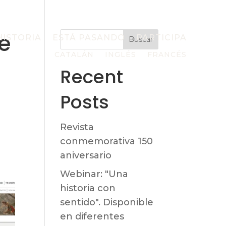
e
HISTORIA
ESTÁ PASANDO
PARTICIPA
Buscar
CATALÁN
INGLÉS
FRANCÉS
Recent
Posts
Revista
conmemorativa 150
aniversario
Webinar: "Una
historia con
sentido". Disponible
en diferentes