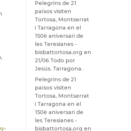
Pelegrins de 21
països visiten
n
Tortosa, Montserrat
i Tarragona en el
150è aniversari de
les Teresianes -
bisbattortosa.org
en
,
21/06 Todo por
Jesús. Tarragona.
Pelegrins de 21
països visiten
Tortosa, Montserrat
i Tarragona en el
150è aniversari de
les Teresianes -
oy-
bisbattortosa.org
en