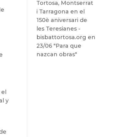
Tortosa, Montserrat
de
i Tarragona en el
150è aniversari de
les Teresianes -
bisbattortosa.org
en
23/06 "Para que
nazcan obras"
e
 el
al y
 de