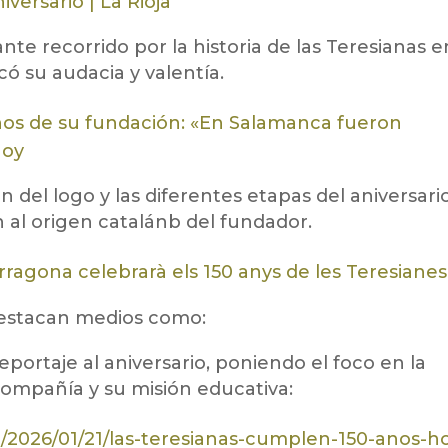
iversario | La Rioja
nte recorrido por la historia de las Teresianas e
có su audacia y valentía.
años de su fundación: «En Salamanca fueron
hoy
en del logo y las diferentes etapas del aniversario
al origen catalánb del fundador.
arragona celebrarà els 150 anys de les Teresianes
 destacan medios como:
portaje al aniversario, poniendo el foco en la
Compañía y su misión educativa:
/2026/01/21/las-teresianas-cumplen-150-anos-h