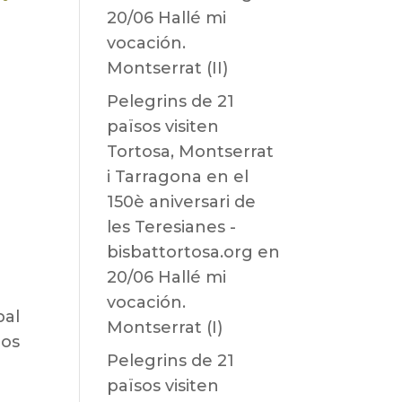
20/06 Hallé mi
vocación.
Montserrat (II)
Pelegrins de 21
països visiten
Tortosa, Montserrat
i Tarragona en el
150è aniversari de
les Teresianes -
bisbattortosa.org
en
20/06 Hallé mi
vocación.
bal
Montserrat (I)
los
Pelegrins de 21
països visiten