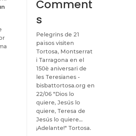
Comment
un
s
e
Pelegrins de 21
or
països visiten
sma
Tortosa, Montserrat
i Tarragona en el
150è aniversari de
les Teresianes -
bisbattortosa.org
en
22/06 "Dios lo
quiere, Jesús lo
quiere, Teresa de
Jesús lo quiere…
¡Adelante!" Tortosa.