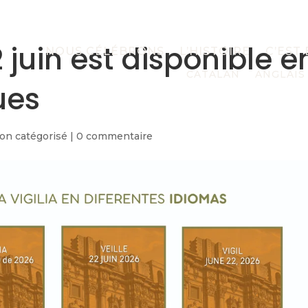
2 juin est disponible e
NOUS CÉLÉBRONS
L’HISTOIRE
C’EST
CATALAN
ANGLAIS
ues
on catégorisé
|
0 commentaire