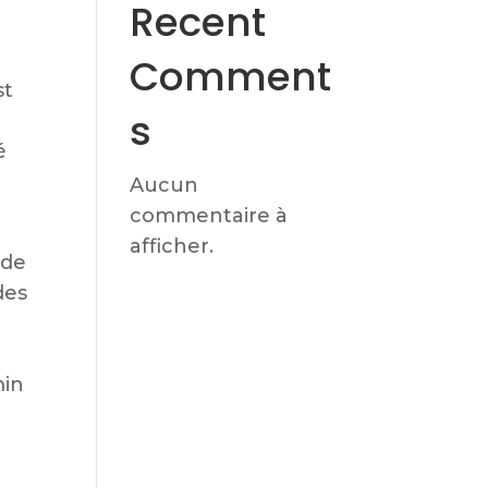
Recent
Comment
st
s
é
Aucun
commentaire à
afficher.
 de
des
min