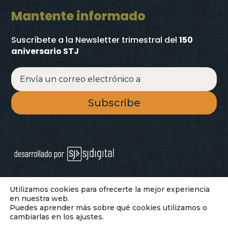
Mantente informado
Suscríbete a la Newsletter trimestral
del
150
aniversario STJ
Subscribe
© 2026 Compañía de Santa Teresa de
Utilizamos cookies para ofrecerte la mejor experiencia
en nuestra web.
Jesús
Puedes aprender más sobre qué cookies utilizamos o
cambiarlas en los ajustes.