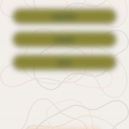
logótipo
oração
guia