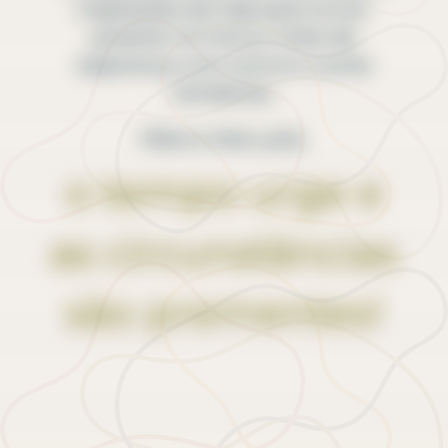
inspirações de hoje para tornar
possível um futuro cheio de
esperança com outros e outras
teresianas.
Mãos à obra, pois,
o tempo urge e
as circunstâncias
são prementes!