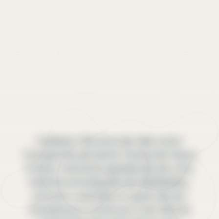
Celebrar 150 anos de vida como
Companhia de Santa Teresa de Jesus
é fazer memória agradecida de uma
história entrelaçada de fidelidades,
renovar o sentido e o gozo de ser
teresianas e continuar a ser fiéis às