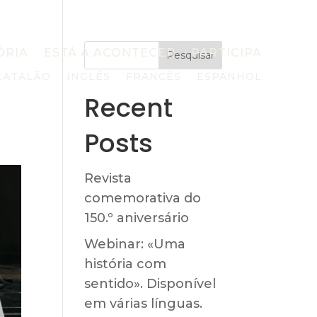
ÓRIA
ESTÁ A ACONTECER
PARTICIPA
Pesquisar
CATALÃO
INGLÊS
FRANCÊS
ESPANHOL
Recent
Posts
Revista
comemorativa do
150.º aniversário
Webinar: «Uma
história com
sentido». Disponível
em várias línguas.