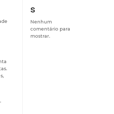
s
dade
Nenhum
comentário para
mostrar.
nta
as.
s,
-