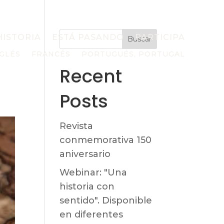
HISTORIA
ESTÁ PASANDO
PARTICIPA
Buscar
GLÉS
FRANCÉS
PORTUGUÉS, PORTUGAL
Recent
Posts
Revista
conmemorativa 150
aniversario
Webinar: "Una
historia con
sentido". Disponible
en diferentes