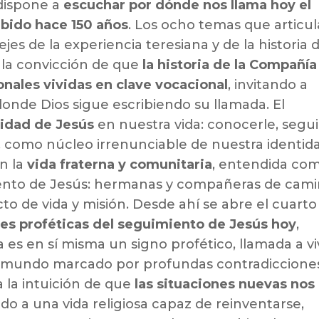
 dispone a
escuchar por dónde nos llama hoy el
ibido hace 150 años
. Los ocho temas que articu
ejes de la experiencia teresiana y de la historia 
 la convicción de que
la historia de la Compañía
sonales vividas en clave vocacional
, invitando a
donde Dios sigue escribiendo su llamada. El
lidad de Jesús
en nuestra vida: conocerle, segui
 como núcleo irrenunciable de nuestra identida
n la
vida fraterna y comunitaria
, entendida co
iento de Jesús: hermanas y compañeras de cam
 de vida y misión. Desde ahí se abre el cuarto
es proféticas del seguimiento de Jesús hoy
,
 es en sí misma un signo profético, llamada a vi
n mundo marcado por profundas contradiccione
 la intuición de que
las situaciones nuevas nos
ando a una vida religiosa capaz de reinventarse,