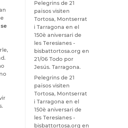
Pelegrins de 21
lan
països visiten
de
Tortosa, Montserrat
 se
i Tarragona en el
150è aniversari de
les Teresianes -
rle,
bisbattortosa.org
en
d.
21/06 Todo por
mo
Jesús. Tarragona.
ino
Pelegrins de 21
països visiten
Tortosa, Montserrat
vir
i Tarragona en el
s.
150è aniversari de
les Teresianes -
bisbattortosa.org
en