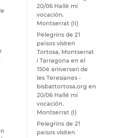
20/06 Hallé mi
de
vocación.
a
Montserrat (II)
Pelegrins de 21
països visiten
o
Tortosa, Montserrat
r
i Tarragona en el
150è aniversari de
les Teresianes -
bisbattortosa.org
en
20/06 Hallé mi
a
vocación.
Montserrat (I)
Pelegrins de 21
on
països visiten