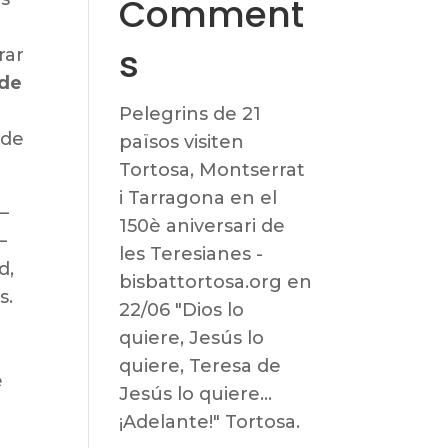
Comment
s
rar
 de
Pelegrins de 21
 de
països visiten
Tortosa, Montserrat
i Tarragona en el
—
150è aniversari de
—
les Teresianes -
d,
bisbattortosa.org
en
s.
22/06 "Dios lo
quiere, Jesús lo
quiere, Teresa de
e
Jesús lo quiere…
¡Adelante!" Tortosa.