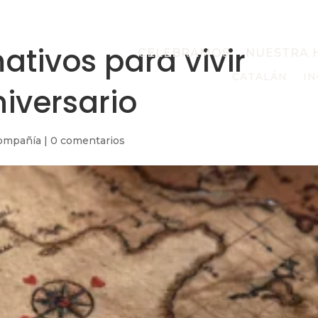
mativos para vivir
CELEBRAMOS
NUESTRA 
CATALÁN
IN
niversario
ompañía
|
0 comentarios