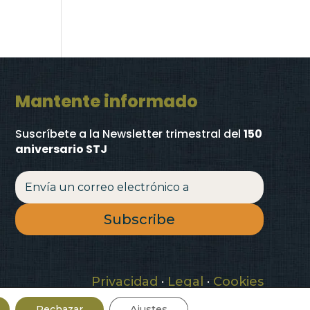
Mantente informado
Suscríbete a la Newsletter trimestral
del
150
aniversario STJ
Subscribe
Privacidad
·
Legal
·
Cookies
Rechazar
Ajustes