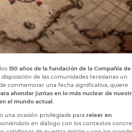
 los
150 años de la fundación de la Compañía de
a disposición de las comunidades teresianas un
á de conmemorar una fecha significativa, quiere
ara ahondar juntas en lo más nuclear de nuest
 en el mundo actual
.
o una ocasión privilegiada para
releer en
 poniéndolo en diálogo con los contextos concr
íos cotidianos de nuestra misión y con los grand