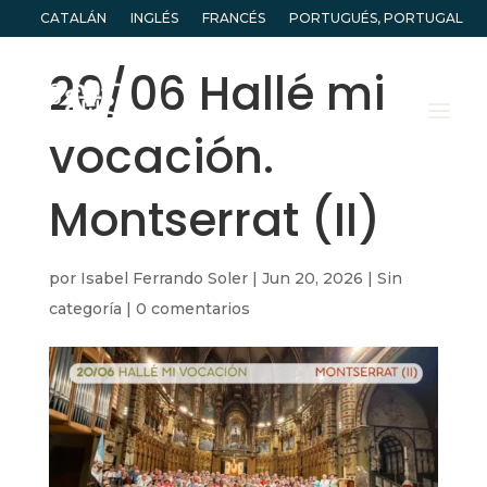
CATALÁN
INGLÉS
FRANCÉS
PORTUGUÉS, PORTUGAL
20/06 Hallé mi
vocación.
Montserrat (II)
por
Isabel Ferrando Soler
|
Jun 20, 2026
|
Sin
categoría
|
0 comentarios