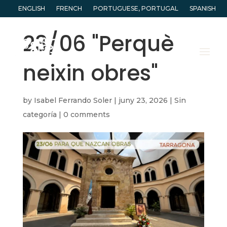
ENGLISH
FRENCH
PORTUGUESE, PORTUGAL
SPANISH
23/06 "Perquè
neixin obres"
by
Isabel Ferrando Soler
|
juny 23, 2026
|
Sin
categoría
|
0 comments