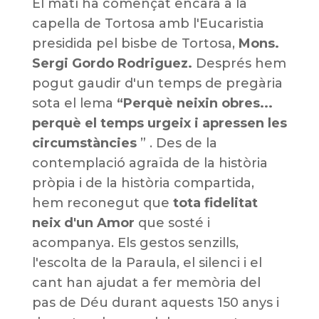
El matí ha començat encara a la
capella de Tortosa amb l'Eucaristia
presidida pel bisbe de Tortosa,
Mons.
Sergi Gordo Rodriguez.
Després hem
pogut gaudir d'un temps de pregària
sota el lema
“Perquè neixin obres...
perquè el temps urgeix i apressen les
circumstàncies
”
. Des de la
contemplació agraïda de la història
pròpia i de la història compartida,
hem reconegut que
tota fidelitat
neix d'un Amor
que sosté i
acompanya. Els gestos senzills,
l'escolta de la Paraula, el silenci i el
cant han ajudat a fer memòria del
pas de Déu durant aquests 150 anys i