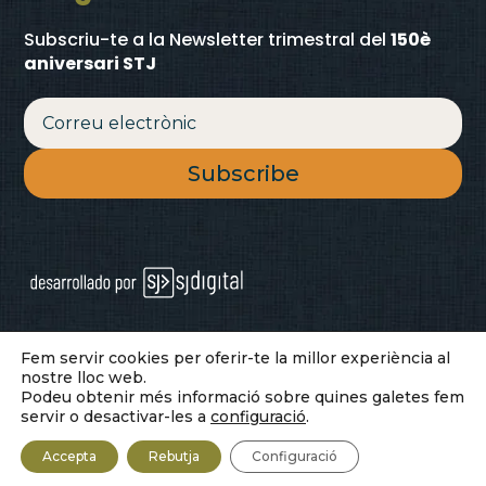
Subscriu-te a la Newsletter trimestral
del
150è
aniversari STJ
Subscribe
u00a9 2026 Companyia de Santa Teresa
Fem servir cookies per oferir-te la millor experiència al
nostre lloc web.
de Jesu00fas
Podeu obtenir més informació sobre quines galetes fem
servir o desactivar-les a
configuració
.
Privadesa
·
Legal
·
Cookies
Accepta
Rebutja
Configuració