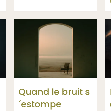
Quand le bruit s
´estompe