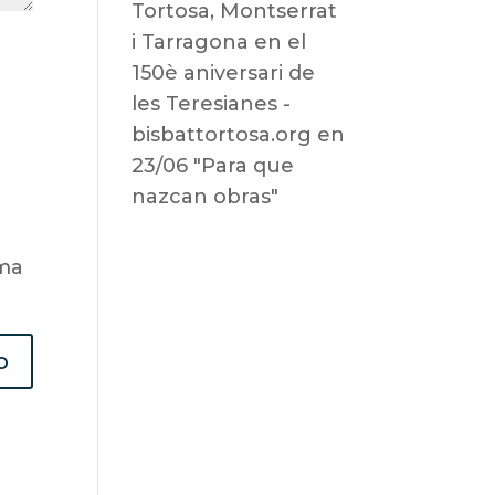
Tortosa, Montserrat
i Tarragona en el
150è aniversari de
les Teresianes -
bisbattortosa.org
en
23/06 "Para que
nazcan obras"
ima