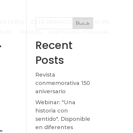
HISTORIA
ESTÁ PASANDO
PARTICIPA
Buscar
GLÉS
FRANCÉS
PORTUGUÉS, PORTUGAL
.
Recent
Posts
Revista
conmemorativa 150
aniversario
Webinar: "Una
historia con
sentido". Disponible
en diferentes