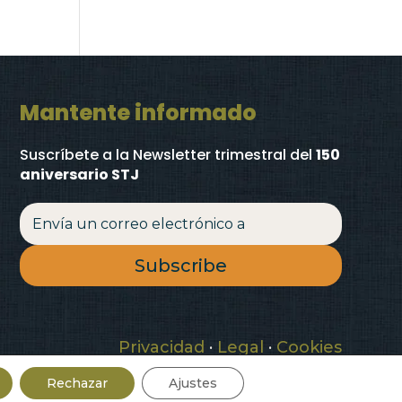
Mantente informado
Suscríbete a la Newsletter trimestral
del
150
aniversario STJ
Subscribe
Privacidad
·
Legal
·
Cookies
Rechazar
Ajustes