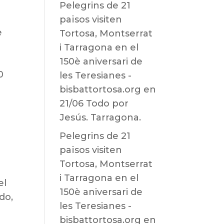
Pelegrins de 21
països visiten
e
Tortosa, Montserrat
i Tarragona en el
150è aniversari de
0
les Teresianes -
bisbattortosa.org
en
21/06 Todo por
Jesús. Tarragona.
Pelegrins de 21
països visiten
Tortosa, Montserrat
i Tarragona en el
el
150è aniversari de
do,
les Teresianes -
bisbattortosa.org
en