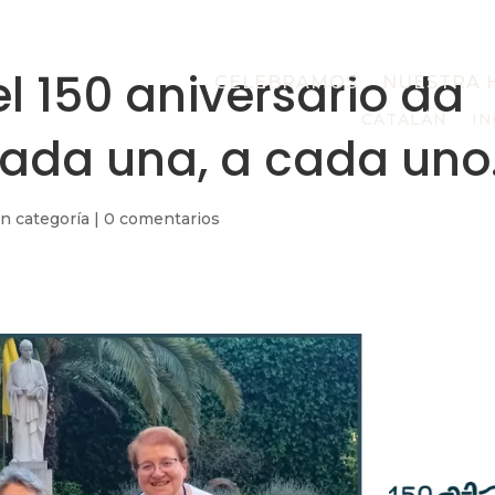
l 150 aniversario da
CELEBRAMOS
NUESTRA 
CATALÁN
IN
cada una, a cada uno
in categoría
|
0 comentarios