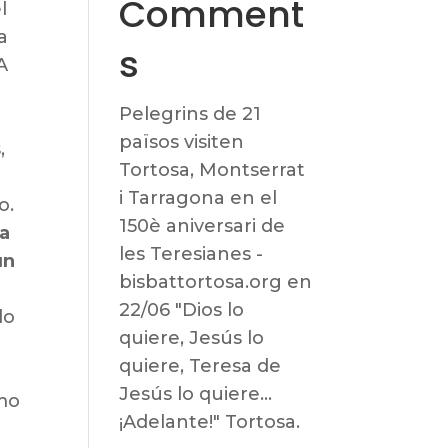
Comment
l
a
s
A
Pelegrins de 21
països visiten
,
Tortosa, Montserrat
i Tarragona en el
o.
150è aniversari de
a
les Teresianes -
un
bisbattortosa.org
en
22/06 "Dios lo
do
quiere, Jesús lo
quiere, Teresa de
Jesús lo quiere…
mo
¡Adelante!" Tortosa.