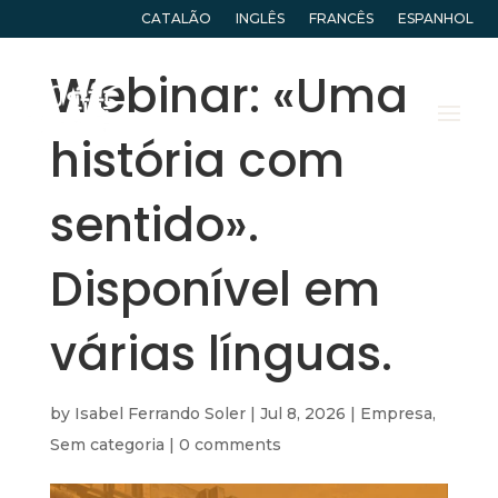
CATALÃO
INGLÊS
FRANCÊS
ESPANHOL
Webinar: «Uma
história com
sentido».
Disponível em
várias línguas.
by
Isabel Ferrando Soler
|
Jul 8, 2026
|
Empresa
,
Sem categoria
|
0 comments