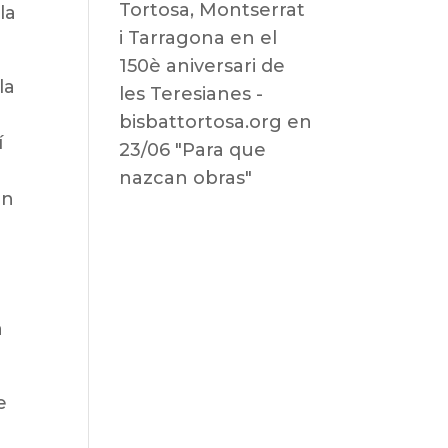
Tortosa, Montserrat
la
i Tarragona en el
150è aniversari de
la
les Teresianes -
bisbattortosa.org
en
í
23/06 "Para que
nazcan obras"
en
a
e