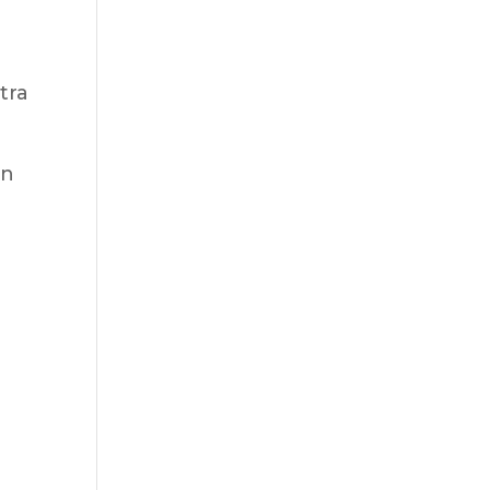
a
tra
en