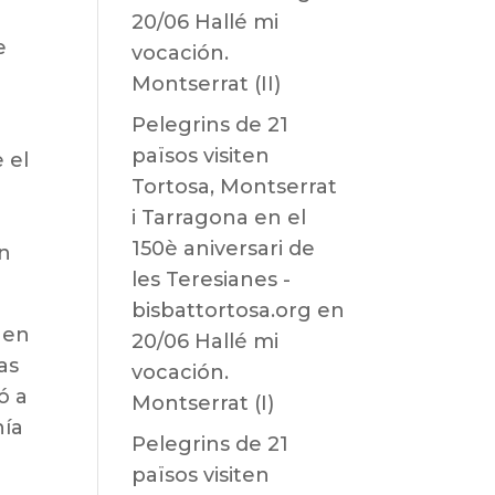
20/06 Hallé mi
e
vocación.
Montserrat (II)
Pelegrins de 21
països visiten
 el
Tortosa, Montserrat
i Tarragona en el
150è aniversari de
on
les Teresianes -
bisbattortosa.org
en
 en
20/06 Hallé mi
as
vocación.
ó a
Montserrat (I)
nía
Pelegrins de 21
països visiten