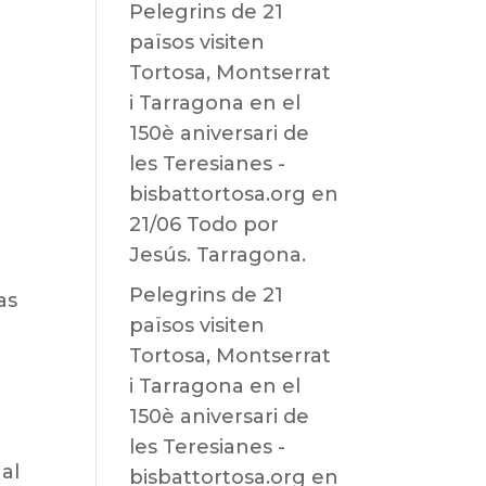
Pelegrins de 21
y
països visiten
Tortosa, Montserrat
e
i Tarragona en el
150è aniversari de
les Teresianes -
bisbattortosa.org
en
21/06 Todo por
Jesús. Tarragona.
Pelegrins de 21
as
països visiten
n
Tortosa, Montserrat
i Tarragona en el
150è aniversari de
les Teresianes -
al
bisbattortosa.org
en