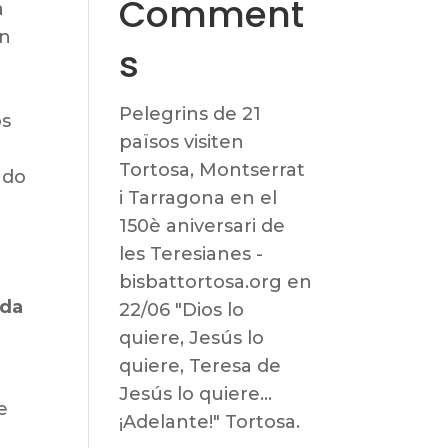
Comment
a
ón
s
Pelegrins de 21
os
països visiten
Tortosa, Montserrat
ndo
i Tarragona en el
150è aniversari de
les Teresianes -
bisbattortosa.org
en
ida
22/06 "Dios lo
quiere, Jesús lo
quiere, Teresa de
Jesús lo quiere…
e
¡Adelante!" Tortosa.