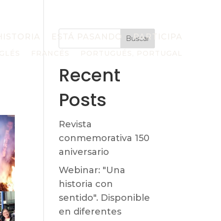
HISTORIA
ESTÁ PASANDO
PARTICIPA
Buscar
GLÉS
FRANCÉS
PORTUGUÉS, PORTUGAL
Recent
Posts
Revista
conmemorativa 150
aniversario
Webinar: "Una
historia con
sentido". Disponible
en diferentes