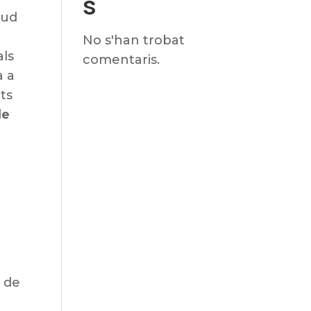
s
tud
No s'han trobat
als
comentaris.
a a
ats
de
g
ó de