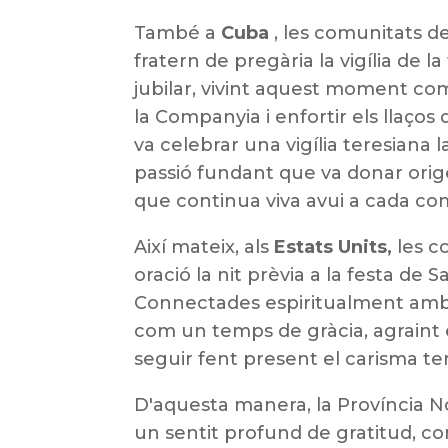
També a
Cuba
, les comunitats 
fratern de pregària la vigília de l
jubilar, vivint aquest moment co
la Companyia i enfortir els llaço
va celebrar una vigília teresiana 
passió fundant que va donar orige
que continua viva avui a cada co
Així mateix, als
Estats Units,
les c
oració la nit prèvia a la festa de San
Connectades espiritualment amb 
com un temps de gràcia, agraint e
seguir fent present el carisma ter
D'aquesta manera, la Província No
un sentit profund de gratitud, c