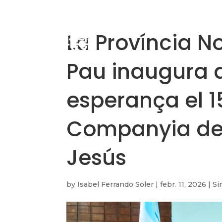
La Província N
Pau inaugura a
esperança el 1
Companyia de 
Jesús
by
Isabel Ferrando Soler
|
febr. 11, 2026
|
Si