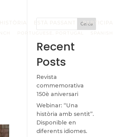
HISTÒRIA
ESTÀ PASSANT
PARTICIPA
Cerca
NCH
PORTUGUESE, PORTUGAL
SPANISH
Recent
Posts
Revista
commemorativa
150è aniversari
Webinar: “Una
història amb sentit”.
Disponible en
diferents idiomes.