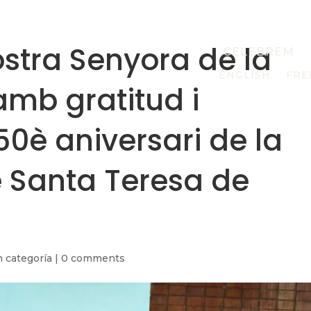
ostra Senyora de la
CELEBREM
ENGLISH
FRE
mb gratitud i
50è aniversari de la
Santa Teresa de
n categoría
|
0 comments