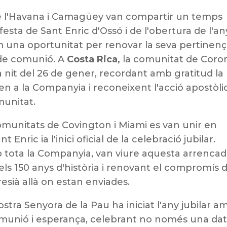
de l'Havana i Camagüey van compartir un temps
a festa de Sant Enric d'Ossó i de l'obertura de l'an
m una oportunitat per renovar la seva pertinenç
s de comunió. A
Costa Rica,
la comunitat de Coro
la nit del 26 de gener, recordant amb gratitud la
n a la Companyia i reconeixent l'acció apostòli
munitat.
omunitats de Covington i Miami es van unir en
t Enric ia l'inici oficial de la celebració jubilar.
tota la Companyia, van viure aquesta arrenca
ls 150 anys d'història i renovant el compromís 
esià allà on estan enviades.
stra Senyora de la Pau ha iniciat l'any jubilar a
omunió i esperança, celebrant no només una da