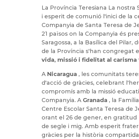
La Província Teresiana La nostra
i esperit de comunió l'inici de la 
Companyia de Santa Teresa de Jesú
21 països on la Companyia és prese
Saragossa, a la Basílica del Pilar,
de la Província s'han congregat 
vida, missió i fidelitat al carism
A
Nicaragua
, les comunitats tere
d'acció de gràcies, celebrant l'he
compromís amb la missió educativ
Companyia. A
Granada
, la Famíli
Centre Escolar Santa Teresa de J
orant el 26 de gener, en gratitud 
de segle i mig. Amb esperit frater
gràcies per la història compartid