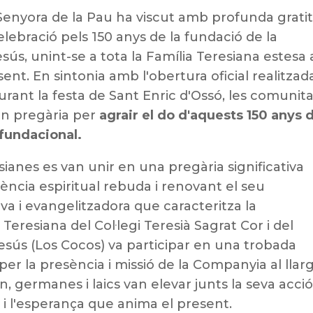
 Senyora de la Pau ha viscut amb profunda grati
celebració pels 150 anys de la fundació de la
s, unint-se a tota la Família Teresiana estesa 
nt. En sintonia amb l'obertura oficial realitzad
 durant la festa de Sant Enric d'Ossó, les comunit
en pregària per
agrair el do d'aquests 150 anys 
a fundacional.
sianes es van unir en una pregària significativa
rència espiritual rebuda i renovant el seu
a i evangelitzadora que caracteritza la
a Teresiana del Col·legi Teresià Sagrat Cor i del
esús (Los Cocos) va participar en una trobada
per la presència i missió de la Companyia al llar
n, germanes i laics van elevar junts la seva acci
a i l'esperança que anima el present.