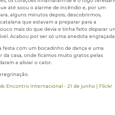
s, os corações inflamaram-se e o fogo teresian
ue até soou o alarme de incêndio e, por um
ara, alguns minutos depois, descobrirmos,
a catalana que estavam a preparar para a
co mais do que devia e tinha feito disparar u
vel. Acabou por ser só uma anedota engraçada
 a festa com um bocadinho de dança e uma
r da casa, onde ficámos muito gratos pelas
ram a aliviar o calor.
eregrinação.
nk:
Encontro Internacional - 21 de junho | Flickr