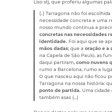
Liso stj, que proferiu algumas p
(..) Tarragona não foi escolhi
necessidade concreta e uma res
nosso mundo continua a precis
concretas nas necessidades re
identidade.
Foi aqui que se 
mãos dadas
; que a
oração e a
na Capela de São Paulo, as fun
daqui partiram,
como nuvens qu
rumo a Barcelona, rumo a lug
O que nasceu aqui não ficou po
Tarragona na nossa história: q
ponto de partida.
Uma cidade q
também asas (...)