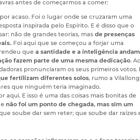
alavras antes de começarmos a comer:
da por acaso. Foi o lugar onde se cruzaram uma
posta inspirada pelo Espírito. E é disso que o
ar: não de grandes teorias, mas
de presenças
ais.
Foi aqui que se começou a forjar uma
aprendeu que
a santidade e a inteligência anda
 ação fazem parte de uma mesma dedicação
. A
dadoras pronunciaram os seus primeiros votos. 
e fertilizam diferentes solos
, rumo a Vilallong
ares que ninguém teria imaginado.
r aqui. E isso é uma das coisas mais bonitas de
ue
não foi um ponto de chegada, mas sim um
ue soube dar sem reter; que soube dar raízes 