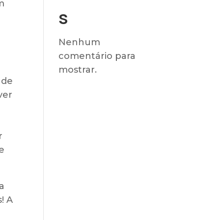
m
s
Nenhum
comentário para
mostrar.
 de
ver
r
e
a
! A