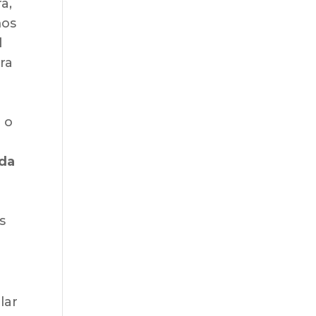
a,
mos
l
ra
 o
nda
s
lar