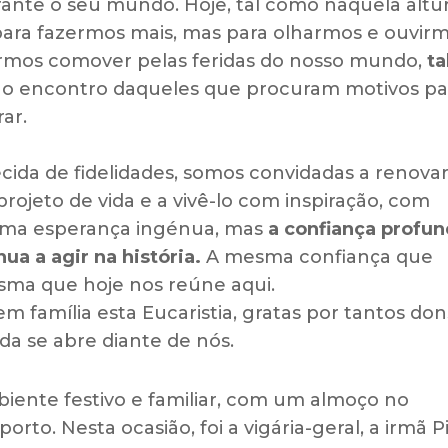
ante o seu mundo. Hoje, tal como naquela altur
 para fazermos mais, mas para olharmos e ouvir
armos comover pelas feridas do nosso mundo,
ta
ao encontro daqueles que procuram motivos pa
ar.
ecida de fidelidades, somos convidadas a renovar
ojeto de vida e a vivê-lo com inspiração, com
uma esperança ingénua, mas
a confiança profu
a a agir na história.
A mesma confiança que
sma que hoje nos reúne aqui
.
 família esta Eucaristia, gratas por tantos don
da se abre diante de nós.
ente festivo e familiar, com um almoço no
orto. Nesta ocasião, foi a vigária-geral, a irmã Pi