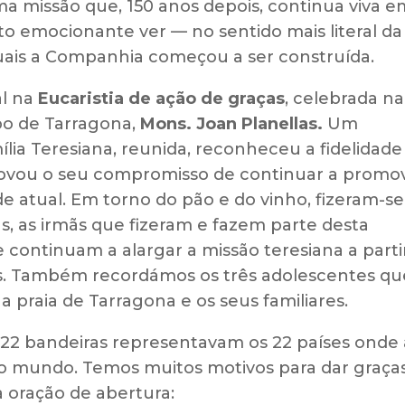
a missão que, 150 anos depois, continua viva e
to emocionante ver — no sentido mais literal da
quais a Companhia começou a ser construída.
al na
Eucaristia de ação de graças
, celebrada na
spo de Tarragona,
Mons. Joan Planellas.
Um
ia Teresiana, reunida, reconheceu a fidelidade
novou o seu compromisso de continuar a promo
de atual. Em torno do pão e do vinho, fizeram-se
s, as irmãs que fizeram e fazem parte desta
e continuam a alargar a missão teresiana a parti
as. Também recordámos os três adolescentes qu
praia de Tarragona e os seus familiares.
 22 bandeiras representavam os 22 países onde 
 mundo. Temos muitos motivos para dar graças
a oração de abertura: