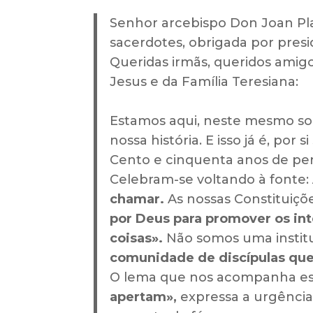
Senhor arcebispo Don Joan Pla
sacerdotes, obrigada por pres
Queridas irmãs, queridos amig
Jesus e da Família Teresiana:
Estamos aqui, neste mesmo so
nossa história. E isso já é, por 
Cento e cinquenta anos de pe
Celebram-se voltando à fonte:
chamar.
As nossas Constituiç
por Deus para promover os inte
coisas».
Não somos uma institu
comunidade de discípulas qu
O lema que nos acompanha es
apertam»,
expressa a urgência