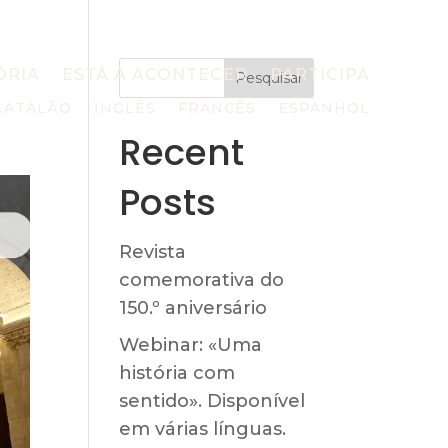
ÓRIA
ESTÁ A ACONTECER
PARTICIPA
Pesquisar
CATALÃO
INGLÊS
FRANCÊS
ESPANHOL
Recent
Posts
Revista
comemorativa do
150.º aniversário
Webinar: «Uma
história com
sentido». Disponível
em várias línguas.