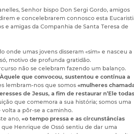
nelles, Senhor bispo Don Sergi Gordo, amigos
idirem e concelebrarem connosco esta Eucaristi
os e amigas da Companhia de Santa Teresa de
lo onde umas jovens disseram «sim» e nasceu a
si só, motivo de profunda gratidão.
rcurso não se celebram fazendo um balanço.
Àquele que convocou, sustentou e continua a
ões lembram-nos que somos
«mulheres chamad
resses de Jesus, a fim de restaurar n’Ele todas
ição que comemora a sua história; somos uma
e
volta a pôr-se a caminho.
te ano,
«o tempo pressa e as circunstâncias
 que Henrique de Ossó sentiu de dar uma