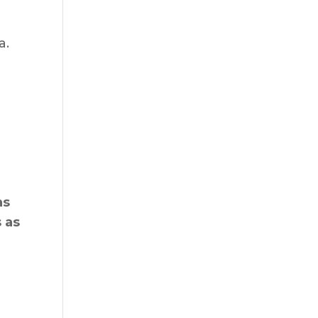
a.
as
 as